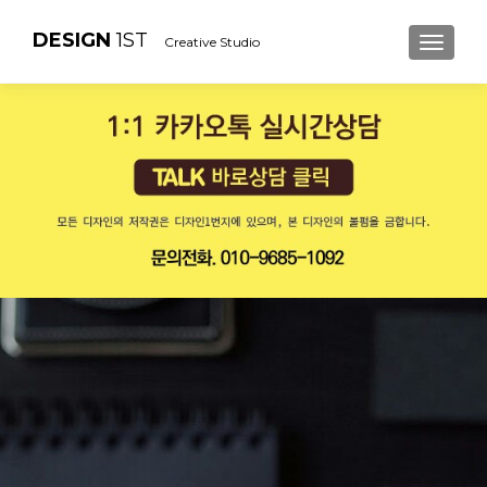
DESIGN
1ST
Creative Studio
내비게